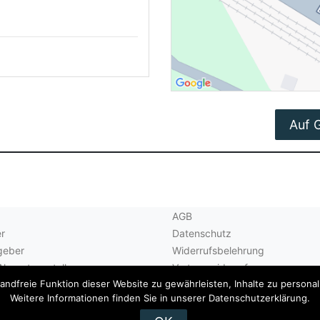
Auf 
AGB
r
Datenschutz
geber
Widerrufsbelehrung
Akzeptanzstellen
Vertrag widerrufen
dfreie Funktion dieser Website zu gewährleisten, Inhalte zu personalis
Kontakt
Weitere Informationen finden Sie in unserer Datenschutzerklärung.