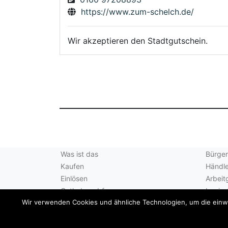
https://www.zum-schelch.de/
Wir akzeptieren den Stadtgutschein.
Was ist das
Bürger
Kaufen
Händle
Einlösen
Arbeit
Guthabenabfrage
Login 
Wir verwenden Cookies und ähnliche Technologien, um die einwan