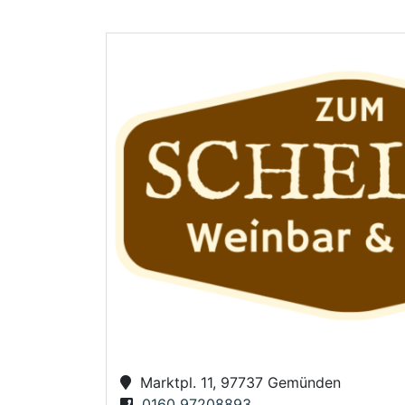
Marktpl. 11, 97737 Gemünden
0160 97208893