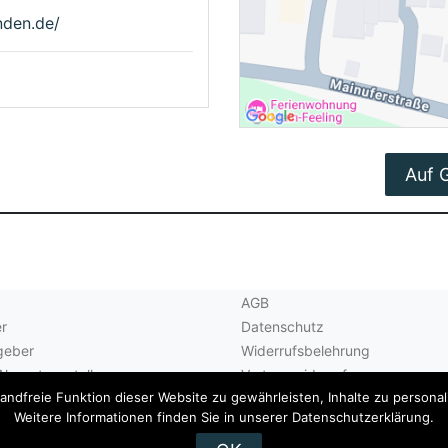
den.de/
Auf 
AGB
r
Datenschutz
geber
Widerrufsbelehrung
Akzeptanzstellen
Vertrag widerrufen
dfreie Funktion dieser Website zu gewährleisten, Inhalte zu personalis
Kontakt
Weitere Informationen finden Sie in unserer Datenschutzerklärung.