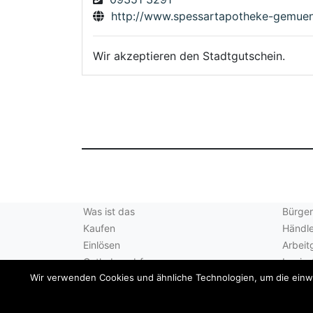
http://www.spessartapotheke-gemuen
Wir akzeptieren den Stadtgutschein.
Was ist das
Bürger
Kaufen
Händle
Einlösen
Arbeit
Guthabenabfrage
Login 
Wir verwenden Cookies und ähnliche Technologien, um die einwan