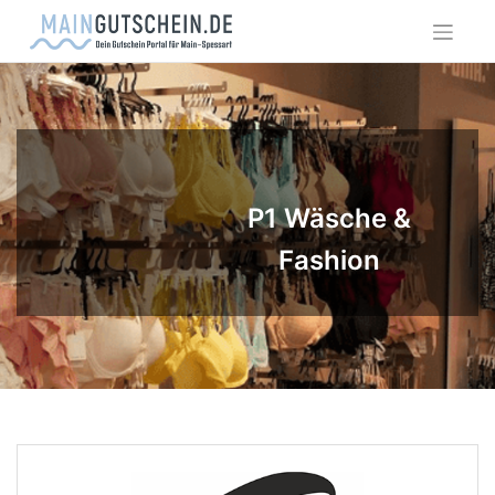
Skip
to
content
P1 Wäsche &
Fashion