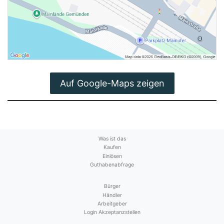
Auf Google-Maps zeigen
Was ist das
Kaufen
Einlösen
Guthabenabfrage
Bürger
Händler
Arbeitgeber
Login Akzeptanzstellen