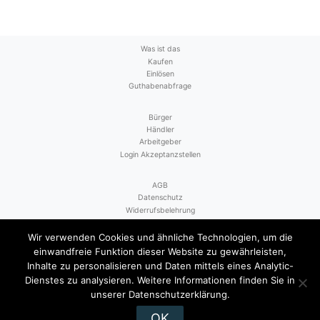
Was ist das
Kaufen
Einlösen
Guthabenabfrage
Bürger
Händler
Arbeitgeber
Login Akzeptanzstellen
AGB
Datenschutz
Widerrufsbelehrung
Vertrag widerrufen
Kontakt
Wir verwenden Cookies und ähnliche Technologien, um die
einwandfreie Funktion dieser Website zu gewährleisten,
Inhalte zu personalisieren und Daten mittels eines Analytic-
Dienstes zu analysieren. Weitere Informationen finden Sie in
unserer Datenschutzerklärung.
OK