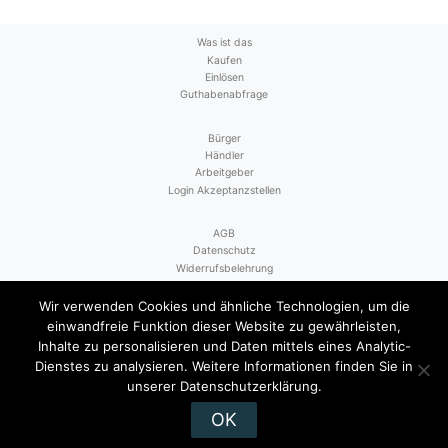
Was ist das
Kaufen
Einlösen
Guthabenabfrage
Bürger
Händler
Arbeitgeber
Login Akzeptanzstellen
AGB
Datenschutz
Widerrufsbelehrung
Vertrag widerrufen
Kontakt
Wir verwenden Cookies und ähnliche Technologien, um die
einwandfreie Funktion dieser Website zu gewährleisten,
Inhalte zu personalisieren und Daten mittels eines Analytic-
Dienstes zu analysieren. Weitere Informationen finden Sie in
unserer Datenschutzerklärung.
OK
© 2026
Maingutschein
|
Impressum