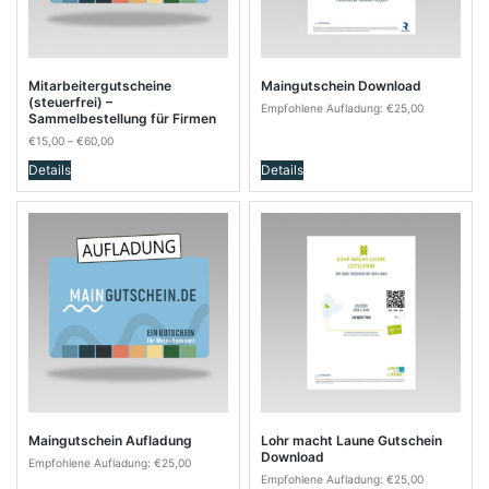
Optionen
können
auf
der
Produktseite
Mitarbeitergutscheine
Maingutschein Download
(steuerfrei) –
gewählt
Empfohlene Aufladung:
€
25,00
Sammelbestellung für Firmen
werden
€
15,00
–
€
60,00
Details
Details
Maingutschein Aufladung
Lohr macht Laune Gutschein
Download
Empfohlene Aufladung:
€
25,00
Empfohlene Aufladung:
€
25,00